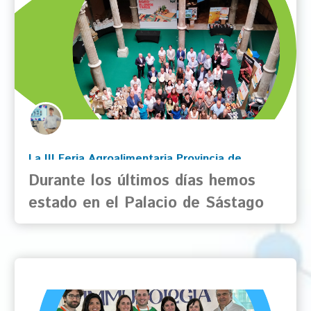
La III Feria Agroalimentaria Provincia de
Durante los últimos días hemos
Zaragoza pone en valor el producto…
estado en el Palacio de Sástago
con motivo de la III Feria
Agroalimentaria Provincia de
Zaragoza, un evento que acerca la
gastronomía local y a…